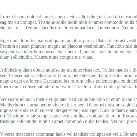
Lorem ipsum dolor sit amet, consectetur adipiscing elit, sed do eiusmo
sagittis eu volutpat. Tristique sollicitudin nibh sit amet commodo null
sit amet nisl. Tempus iaculis urna id volutpat lacus laoreet non. Neque s
Eget nunc lobortis mattis aliquam faucibus purus. Platea dictumst vesti
Pretium aenean pharetra magna ac placerat vestibulum. Faucibus nisl t
suspendisse interdum consectetur libero id faucibus nisl tincidunt eget
diam sollicitudin. Mauris nunc congue nisi vitae.
Adipiscing diam donec adipiscing tristique risus nec. Tellus mauris a d
sed. Consequat ac felis donec et odio pellentesque diam. Lectus proin 
magna eget est lorem. Egestas tellus rutrum tellus pellentesque eu tincid
libero nunc consequat interdum varius sit. Odio ut sem nulla pharetra di
Venenatis tellus in metus vulputate. Sed vulputate odio ut enim blandi
Mattis rhoncus urna neque viverra justo nec. Dictumst quisque sagittis pu
dignissim sodales ut eu sem integer vitae justo eget. Duis ut diam quam 
mi. Tincidunt vitae semper quis lectus nulla at volutpat diam ut. Egestas
tristique sollicitudin nibh sit amet commodo nulla facilisi. Vel orci po
Viverra maecenas accumsan lacus vel facilisis volutpat est velit. Sit am