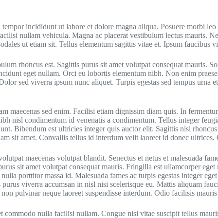
d tempor incididunt ut labore et dolore magna aliqua. Posuere morbi leo
a facilisi nullam vehicula. Magna ac placerat vestibulum lectus mauris.
odales ut etiam sit. Tellus elementum sagittis vitae et. Ipsum faucibus vi
bulum rhoncus est. Sagittis purus sit amet volutpat consequat mauris. So
incidunt eget nullam. Orci eu lobortis elementum nibh. Non enim praese
. Dolor sed viverra ipsum nunc aliquet. Turpis egestas sed tempus urna e
iam maecenas sed enim. Facilisi etiam dignissim diam quis. In fermentum
nibh nisl condimentum id venenatis a condimentum. Tellus integer feugi
unt. Bibendum est ultricies integer quis auctor elit. Sagittis nisl rhoncu
am sit amet. Convallis tellus id interdum velit laoreet id donec ultrice
t volutpat maecenas volutpat blandit. Senectus et netus et malesuada fa
rus sit amet volutpat consequat mauris. Fringilla est ullamcorper eget nu
nulla porttitor massa id. Malesuada fames ac turpis egestas integer eget 
 purus viverra accumsan in nisl nisi scelerisque eu. Mattis aliquam faucib
rta non pulvinar neque laoreet suspendisse interdum. Odio facilisis mauri
et commodo nulla facilisi nullam. Congue nisi vitae suscipit tellus maur