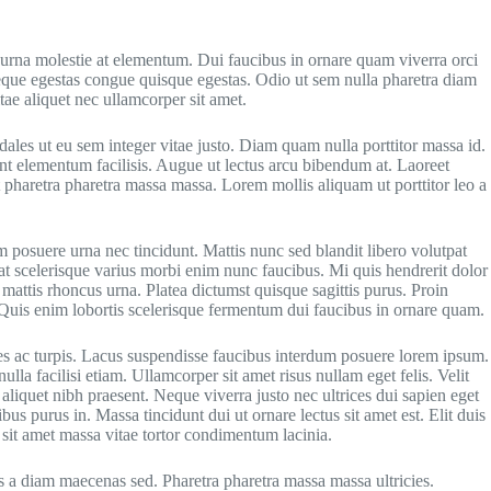
 urna molestie at elementum. Dui faucibus in ornare quam viverra orci
 Neque egestas congue quisque egestas. Odio ut sem nulla pharetra diam
tae aliquet nec ullamcorper sit amet.
dales ut eu sem integer vitae justo. Diam quam nulla porttitor massa id.
nt elementum facilisis. Augue ut lectus arcu bibendum at. Laoreet
t pharetra pharetra massa massa. Lorem mollis aliquam ut porttitor leo a
 posuere urna nec tincidunt. Mattis nunc sed blandit libero volutpat
at scelerisque varius morbi enim nunc faucibus. Mi quis hendrerit dolor
s mattis rhoncus urna. Platea dictumst quisque sagittis purus. Proin
s. Quis enim lobortis scelerisque fermentum dui faucibus in ornare quam.
mes ac turpis. Lacus suspendisse faucibus interdum posuere lorem ipsum.
lla facilisi etiam. Ullamcorper sit amet risus nullam eget felis. Velit
aliquet nibh praesent. Neque viverra justo nec ultrices dui sapien eget
us purus in. Massa tincidunt dui ut ornare lectus sit amet est. Elit duis
s sit amet massa vitae tortor condimentum lacinia.
is a diam maecenas sed. Pharetra pharetra massa massa ultricies.